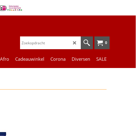
0
 Afro
Cadeauwinkel
Corona
Diversen
SALE