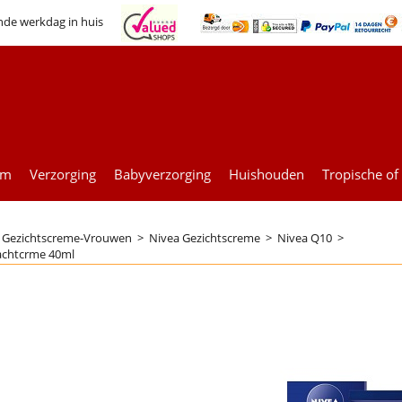
nde werkdag in huis
um
Verzorging
Babyverzorging
Huishouden
Tropische of
>
Gezichtscreme-Vrouwen
>
Nivea Gezichtscreme
>
Nivea Q10
>
achtcrme 40ml