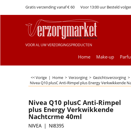
Gratis verzending vanaf € 60
Voor 13:00 uur Besteld volge
VOOR AL UW VERZORGINGSPRODUCTEN
Home
Make-up
Parf
<< Vorige
|
Home
>
Verzorging
>
Gezichtsverzorging
Nivea Q10 plusC Anti-Rimpel plus Energy Verkwikkende N
Nivea Q10 plusC Anti-Rimpel
plus Energy Verkwikkende
Nachtcrme 40ml
NIVEA
NI8395