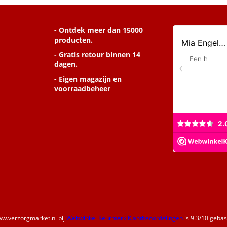
- Ontdek meer dan 15000
producten.
- Gratis retour binnen 14
dagen.
- Eigen magazijn en
voorraadbeheer
w.verzorgmarket.nl
bij
Webwinkel Keurmerk Klantbeoordelingen
is
9.3
/
10
gebase