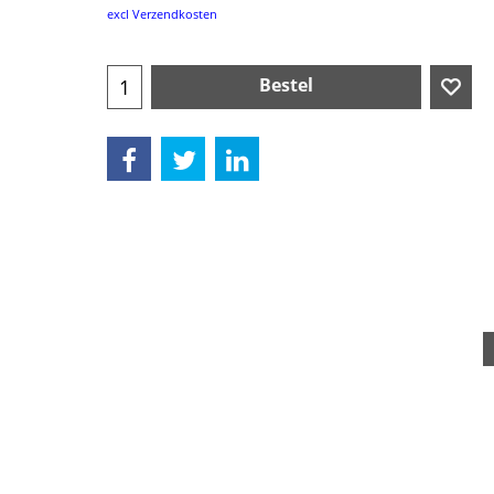
€
10.99
excl Verzendkosten
Bestel