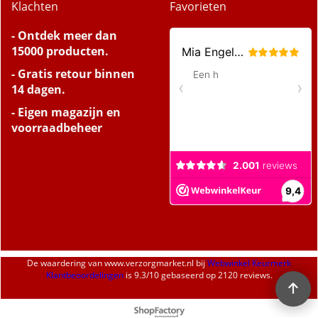
Klachten
Favorieten
- Ontdek meer dan
15000 producten.
- Gratis retour binnen
14 dagen.
- Eigen magazijn en
voorraadbeheer
De waardering van
www.verzorgmarket.nl
bij
Webwinkel Keurmerk
Klantbeoordelingen
is
9.3
/
10
gebaseerd op 2120 reviews.
Webwinkel gemaakt met
ShopFactory webwinkel