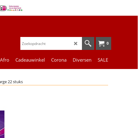
0
 Afro
Cadeauwinkel
Corona
Diversen
SALE
arge 22 stuks