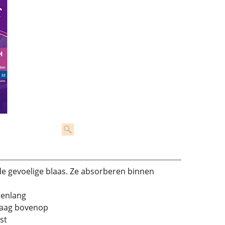
 de gevoelige blaas. Ze absorberen binnen
renlang
 laag bovenop
st