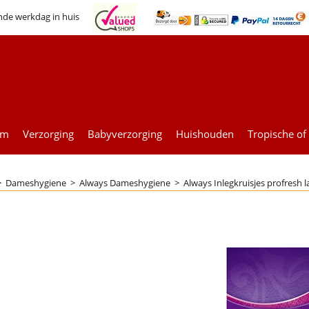
nde werkdag in huis
um
Verzorging
Babyverzorging
Huishouden
Tropische of
>
Dameshygiene
>
Always Dameshygiene
>
Always Inlegkruisjes profresh l