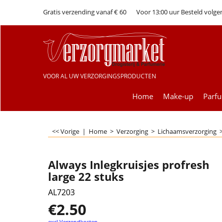
Gratis verzending vanaf € 60
Voor 13:00 uur Besteld volge
VOOR AL UW VERZORGINGSPRODUCTEN
Home
Make-up
Parf
<< Vorige
|
Home
>
Verzorging
>
Lichaamsverzorging
Always Inlegkruisjes profresh
large 22 stuks
AL7203
€
2.50
excl Verzendkosten