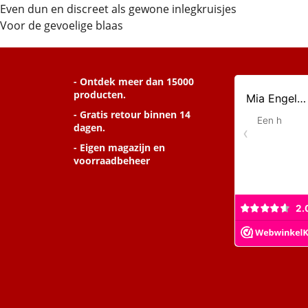
Even dun en discreet als gewone inlegkruisjes
Voor de gevoelige blaas
- Ontdek meer dan 15000
producten.
- Gratis retour binnen 14
dagen.
- Eigen magazijn en
voorraadbeheer