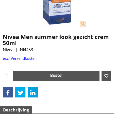
Nivea Men summer look gezicht crem
50ml
Nivea
NI4453
€
8.50
excl Verzendkosten
Bestel