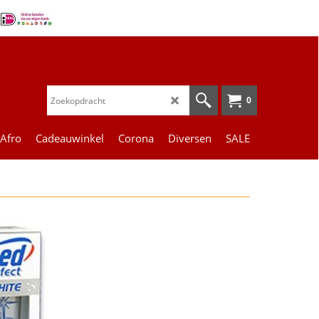
0
 Afro
Cadeauwinkel
Corona
Diversen
SALE