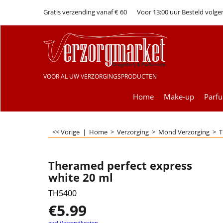
Gratis verzending vanaf € 60
Voor 13:00 uur Besteld volge
VOOR AL UW VERZORGINGSPRODUCTEN
Home
Make-up
Parf
<< Vorige
|
Home
>
Verzorging
>
Mond Verzorging
>
T
Theramed perfect express
white 20 ml
TH5400
€
5.99
excl Verzendkosten