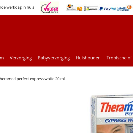
nde werkdag in huis
um
Verzorging
Babyverzorging
Huishouden
Tropische of
heramed perfect express white 20 ml