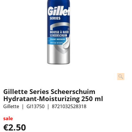
Gillette Series Scheerschuim
Hydratant-Moisturizing 250 ml
Gillette
GI13750
8721032528318
sale
€
2.50