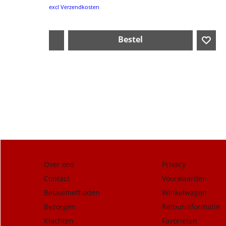
excl Verzendkosten
Bestel
Over ons
Privacy
Contact
Voorwaarden
Betaalmethoden
Winkelwagen
Bezorgen
Retourinformatie
Klachten
Favorieten