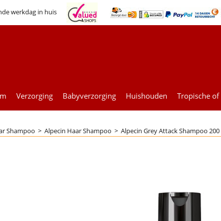
nde werkdag in huis
um
Verzorging
Babyverzorging
Huishouden
Tropische of
ar Shampoo
>
Alpecin Haar Shampoo
>
Alpecin Grey Attack Shampoo 200