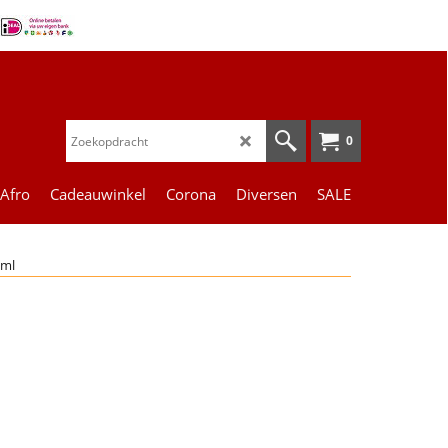
0
 Afro
Cadeauwinkel
Corona
Diversen
SALE
 ml