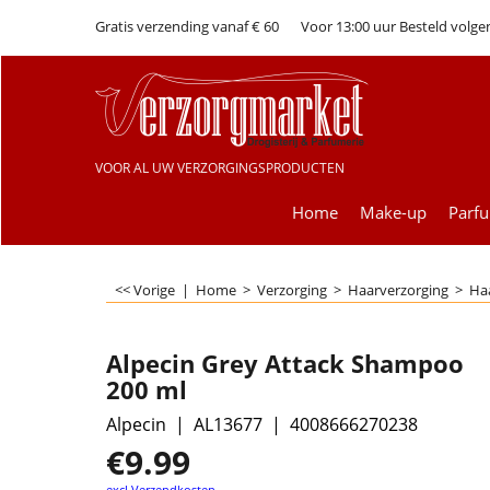
Gratis verzending vanaf € 60
Voor 13:00 uur Besteld volge
VOOR AL UW VERZORGINGSPRODUCTEN
Home
Make-up
Parf
<< Vorige
|
Home
>
Verzorging
>
Haarverzorging
>
Ha
Alpecin Grey Attack Shampoo
200 ml
Alpecin
AL13677
4008666270238
€
9.99
excl Verzendkosten