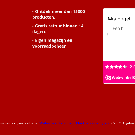
- Ontdek meer dan 15000
producten.
- Gratis retour binnen 14
dagen.
- Eigen magazijn en
voorraadbeheer
w.verzorgmarket.nl
bij
Webwinkel Keurmerk Klantbeoordelingen
is
9.3
/
10
gebase