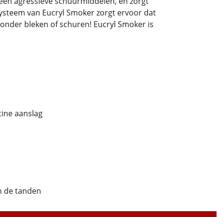
geen agressieve schuurmiddelen, en zorgt
systeem van Eucryl Smoker zorgt ervoor dat
, zonder bleken of schuren! Eucryl Smoker is
tine aanslag
an de tanden