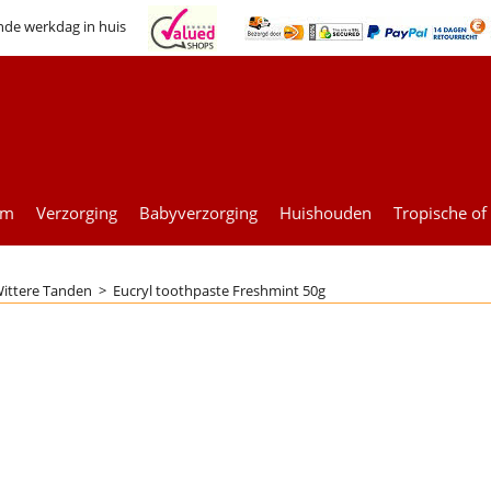
nde werkdag in huis
um
Verzorging
Babyverzorging
Huishouden
Tropische of
ittere Tanden
>
Eucryl toothpaste Freshmint 50g