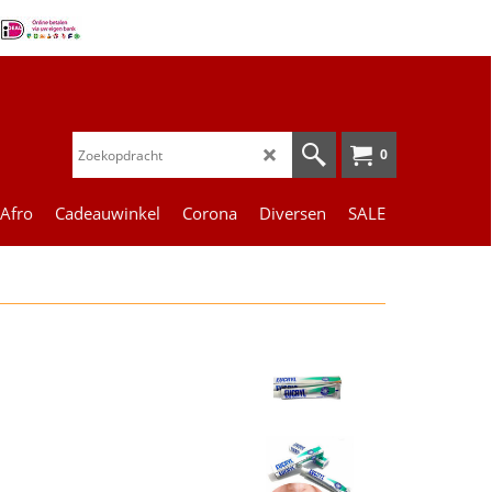
0
 Afro
Cadeauwinkel
Corona
Diversen
SALE