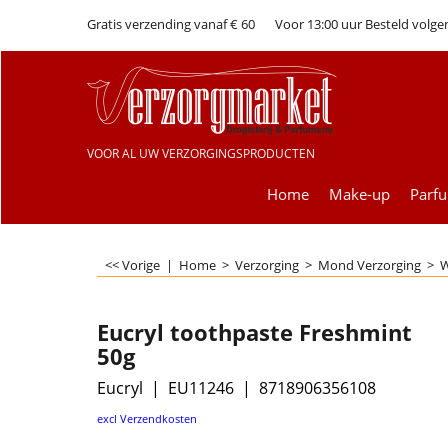
Gratis verzending vanaf € 60
Voor 13:00 uur Besteld volge
VOOR AL UW VERZORGINGSPRODUCTEN
Home
Make-up
Parf
<< Vorige
|
Home
>
Verzorging
>
Mond Verzorging
>
W
Eucryl toothpaste Freshmint
50g
Eucryl
EU11246
8718906356108
€
2.50
excl Verzendkosten