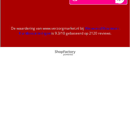
De waardering van
www.verzorgmarket.nl
bij
Webwinkel Keurmerk
Klantbeoordelingen
is
9.3
/
10
gebaseerd op 2120 reviews.
Webwinkel gemaakt met
ShopFactory webwinkel
software.